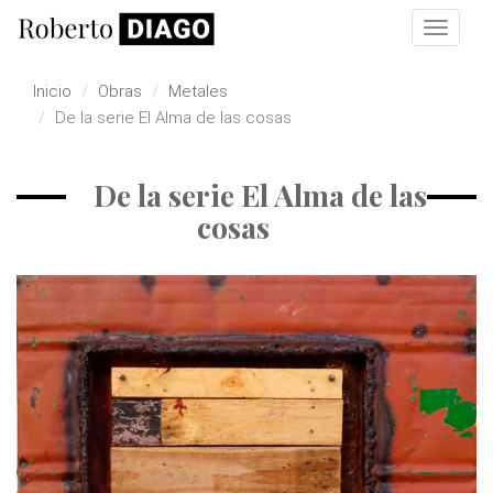
Pasar al contenido principal
Toggle
navigat
Inicio
Obras
Metales
De la serie El Alma de las cosas
De la serie El Alma de las
cosas