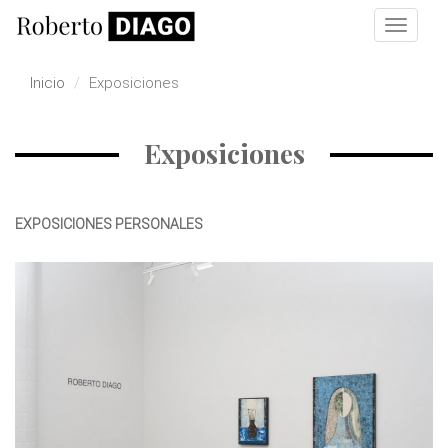
Pasar al contenido principal
Toggle
navigat
Inicio
Exposiciones
Exposiciones
EXPOSICIONES PERSONALES