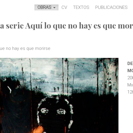
OBRAS
CV
TEXTOS
PUBLICACIONES
la serie Aquí lo que no hay es que mor
 que no hay es que morirse
DE
M
20
Mi
12